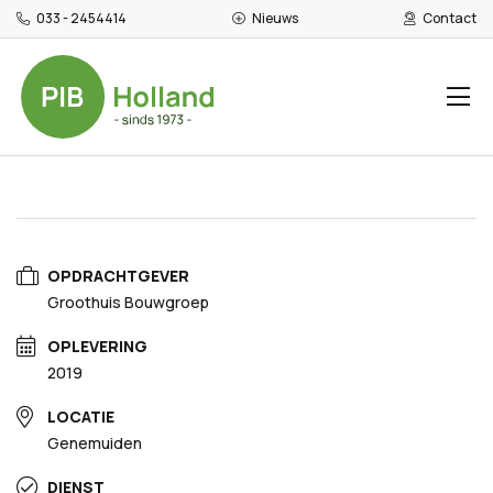
033 - 2454414
Nieuws
Contact
>
>
REFERENTIES
ALLUANCE
Alluance, Genemuiden
OPDRACHTGEVER
Groothuis Bouwgroep
OPLEVERING
2019
LOCATIE
Genemuiden
DIENST