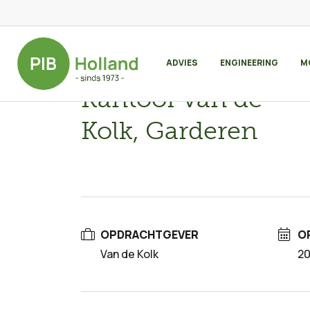
>
>
REFERENTIES
KANTOOR VAN DE KOL
ADVIES
ENGINEERING
M
Kantoor van de
Kolk, Garderen
OPDRACHTGEVER
O
Van de Kolk
20