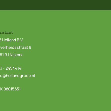
ontact
B Holland B.V.
jverheidsstraat 8
61 RJ Nijkerk
3 - 2454414
fo@hollandgroep.nl
K 08015651